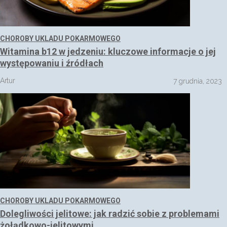
CHOROBY UKLADU POKARMOWEGO
Witamina b12 w jedzeniu: kluczowe informacje o jej
występowaniu i źródłach
Artur
7 grudnia, 2023
CHOROBY UKLADU POKARMOWEGO
Dolegliwości jelitowe: jak radzić sobie z problemami
żołądkowo-jelitowymi