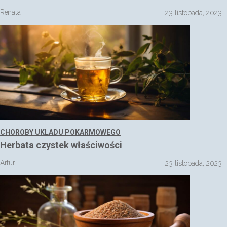
Renata
23 listopada, 2023
CHOROBY UKLADU POKARMOWEGO
Herbata czystek właściwości
Artur
23 listopada, 2023