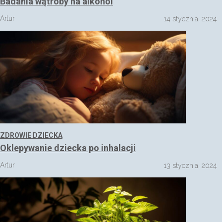
Badania wątroby na alkohol
Artur
14 stycznia, 2024
ZDROWIE DZIECKA
Oklepywanie dziecka po inhalacji
Artur
13 stycznia, 2024