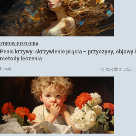
ZDROWIE DZIECKA
Penis krzywy: skrzywienie prącia – przyczyny, objawy i
metody leczenia
Renata
30 stycznia, 2024