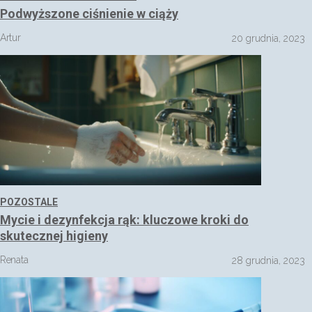
Podwyższone ciśnienie w ciąży
Artur
20 grudnia, 2023
POZOSTALE
Mycie i dezynfekcja rąk: kluczowe kroki do
skutecznej higieny
Renata
28 grudnia, 2023