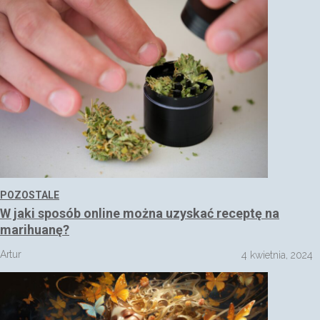
POZOSTALE
W jaki sposób online można uzyskać receptę na
marihuanę?
Artur
4 kwietnia, 2024