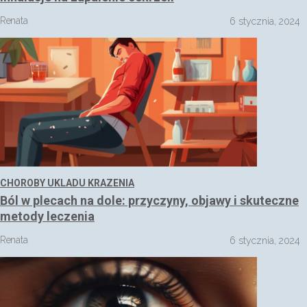
Renata
6 stycznia, 2024
CHOROBY UKLADU KRAZENIA
Ból w plecach na dole: przyczyny, objawy i skuteczne
metody leczenia
Renata
6 stycznia, 2024