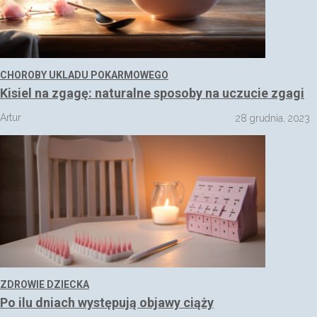
CHOROBY UKLADU POKARMOWEGO
Kisiel na zgagę: naturalne sposoby na uczucie zgagi
Artur
28 grudnia, 2023
ZDROWIE DZIECKA
Po ilu dniach występują objawy ciąży