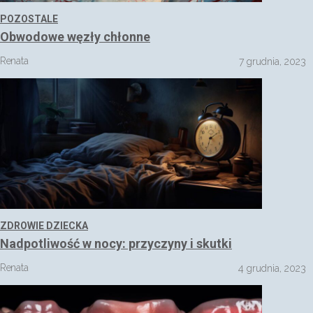
POZOSTALE
Obwodowe węzły chłonne
Renata
7 grudnia, 2023
ZDROWIE DZIECKA
Nadpotliwość w nocy: przyczyny i skutki
Renata
4 grudnia, 2023