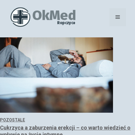
Przejdź
do
Menu
treści
POZOSTALE
Cukrzyca a zaburzenia erekcji – co warto wiedzieć o
wpływie na życie intymne