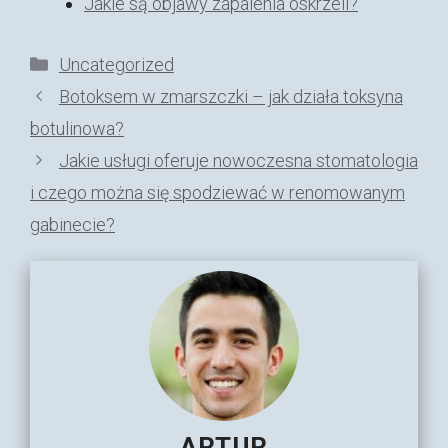
Jakie są objawy zapalenia oskrzeli?
Kategorie
Uncategorized
Botoksem w zmarszczki – jak działa toksyna
botulinowa?
Jakie usługi oferuje nowoczesna stomatologia
i czego można się spodziewać w renomowanym
gabinecie?
ARTUR