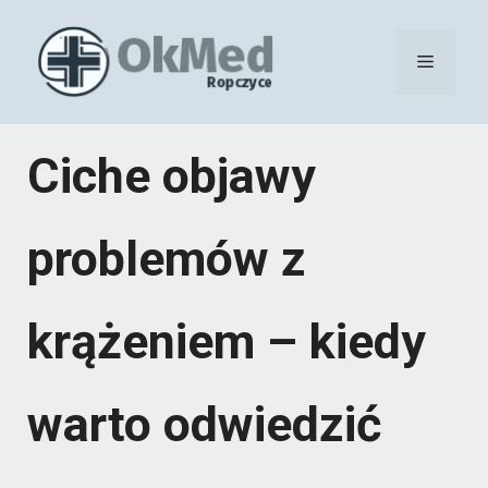
Przejdź
do
Menu
treści
Ciche objawy
problemów z
krążeniem – kiedy
warto odwiedzić