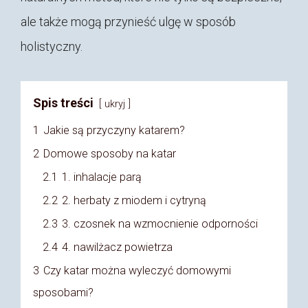
ale także mogą przynieść ulgę w sposób
holistyczny.
Spis treści
ukryj
1
Jakie są przyczyny katarem?
2
Domowe sposoby na katar
2.1
1. inhalacje parą
2.2
2. herbaty z miodem i cytryną
2.3
3. czosnek na wzmocnienie odporności
2.4
4. nawilżacz powietrza
3
Czy katar można wyleczyć domowymi
sposobami?