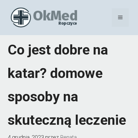
Przejdź
do
Menu
treści
Co jest dobre na
katar? domowe
sposoby na
skuteczną leczenie
4 grudnia, 2023
przez
Renata