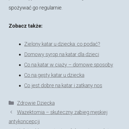
spożywać go regularnie.
Zobacz także:
Zielony katar u dziecka: co podać?
Domowy syrop na katar dla dzieci
Co na katar w ciąży – domowe sposoby
Co na gęsty katar u dziecka
Co jest dobre na katar i zatkany nos
Kategorie
Zdrowie Dziecka
Wazektomia – skuteczny zabieg męskiej
antykoncepcji