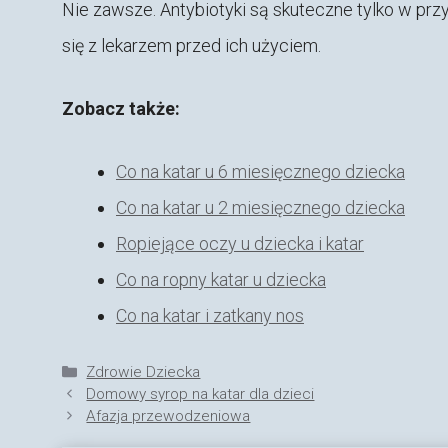
Nie zawsze. Antybiotyki są skuteczne tylko w przy
się z lekarzem przed ich użyciem.
Zobacz także:
Co na katar u 6 miesięcznego dziecka
Co na katar u 2 miesięcznego dziecka
Ropiejące oczy u dziecka i katar
Co na ropny katar u dziecka
Co na katar i zatkany nos
Kategorie
Zdrowie Dziecka
Domowy syrop na katar dla dzieci
Afazja przewodzeniowa